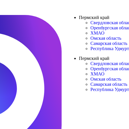
Пермский край
Свердловская обла
Оренбургская обла
ХМАО
Омская область
Самарская область
Республика Удмур
Пермский край
Свердловская обла
Оренбургская обла
ХМАО
Омская область
Самарская область
Республика Удмур